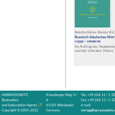
Belentschikow, Renate (Ed.
Russisch-Deutsches Wört
слуда – сямисэн
Im Auftrag der Akademie
und der Literatur, Mainz. 
HARRASSOWITZ
Kreuzberger Ring 7c-
Tel.: +49 (0)6 11 / 5 3
Booksellers
d
Fax: +49 (0)6 11 / 5 30
and Subscription Agents
65205 Wiesbaden
e-mail:
Copyright © 2005-2022
Germany
verlag@harrassowitz.