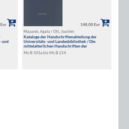
 Eur
148,00 Eur
Mazurek, Agata / Ott, Joachim
r
Kataloge der Handschriftenabteilung der
- und
Universitäts- und Landesbibliothek / Die
mittelalterlichen Handschriften der
Signaturengruppe B
Ms B 101a bis Ms B 214