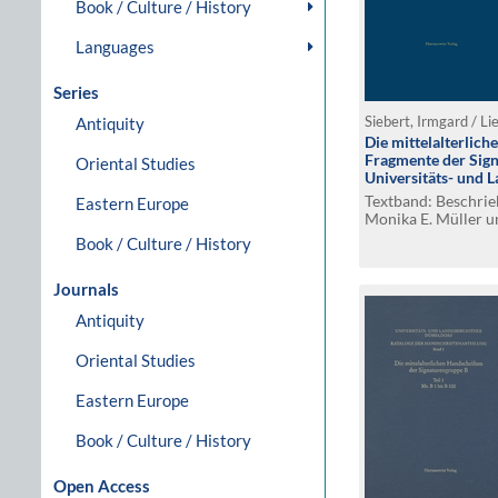
Book / Culture / History
Languages
Series
Antiquity
Siebert, Irmgard / Li
Die mittelalterlic
Fragmente der Sign
Oriental Studies
Universitäts- und 
Textband: Beschrie
Eastern Europe
Monika E. Müller u
Ausgewählt und be
Book / Culture / History
Müller
Journals
Antiquity
Oriental Studies
Eastern Europe
Book / Culture / History
Open Access