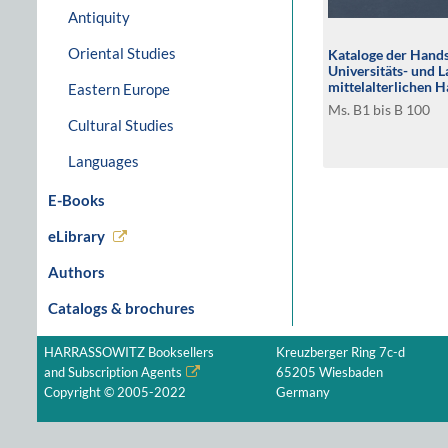
Antiquity
Oriental Studies
Kataloge der Hands
Universitäts- und L
mittelalterlichen H
Eastern Europe
Signaturengruppe d
Ms. B1 bis B 100
Landesbibliothek D
Cultural Studies
Languages
E-Books
eLibrary
Authors
Catalogs & brochures
HARRASSOWITZ Booksellers
Kreuzberger Ring 7c-d
and Subscription Agents
65205 Wiesbaden
Copyright © 2005-2022
Germany