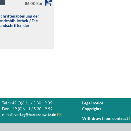
86,00 Eur
chriftenabteilung der
andesbibliothek / Die
andschriften der
er Universitäts- und
üsseldorf
Tel.: +49 (0)6 11 / 5 30 - 9 05
Legal notice
Fax: +49 (0)6 11 / 5 30 - 9 99
Copyrights
e-mail:
verlag@harrassowitz.de
Withdraw from contract