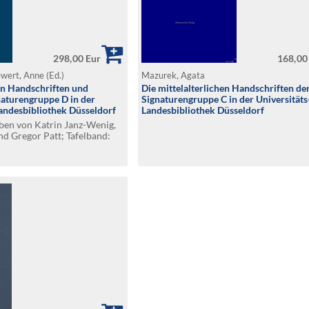
298,00 Eur
168,00
ewert, Anne (Ed.)
Mazurek, Agata
hen Handschriften und
Die mittelalterlichen Handschriften de
aturengruppe D in der
Signaturengruppe C in der Universitäts
Landesbibliothek Düsseldorf
Landesbibliothek Düsseldorf
ben von Katrin Janz-Wenig,
nd Gregor Patt; Tafelband:
schrieben von Monika E.