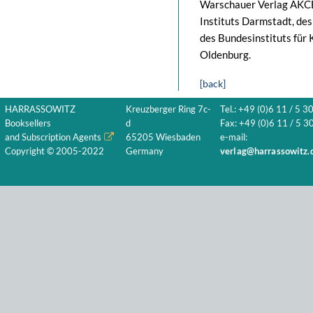
Warschauer Verlag AKCE
Instituts Darmstadt, des
des Bundesinstituts für 
Oldenburg.
[back]
HARRASSOWITZ
Kreuzberger Ring 7c-
Tel.: +49 (0)6 11 / 5 3
Booksellers
d
Fax: +49 (0)6 11 / 5 30
and Subscription Agents
65205 Wiesbaden
e-mail:
Copyright © 2005-2022
Germany
verlag@harrassowitz.