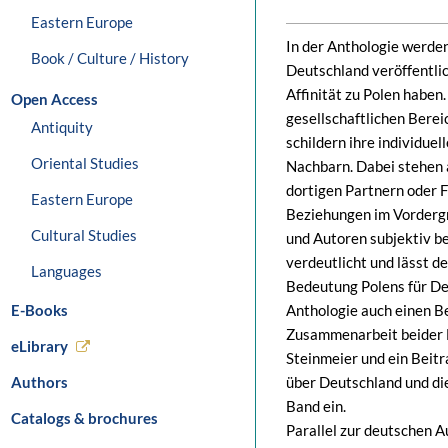
Eastern Europe
In der Anthologie werde
Book / Culture / History
Deutschland veröffentlic
Affinität zu Polen haben
Open Access
gesellschaftlichen Berei
Antiquity
schildern ihre individue
Oriental Studies
Nachbarn. Dabei stehen 
dortigen Partnern oder 
Eastern Europe
Beziehungen im Vordergru
Cultural Studies
und Autoren subjektiv 
verdeutlicht und lässt 
Languages
Bedeutung Polens für Deu
E-Books
Anthologie auch einen B
Zusammenarbeit beider L
eLibrary
Steinmeier und ein Beitr
Authors
über Deutschland und di
Band ein.
Catalogs & brochures
Parallel zur deutschen A