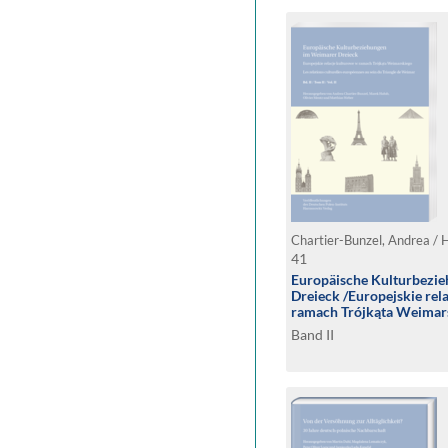
41
Europäische Kulturbezi
Dreieck /Europejskie rel
ramach Trójkąta Weimarsk
culturelles européennes a
Band II
Weimar