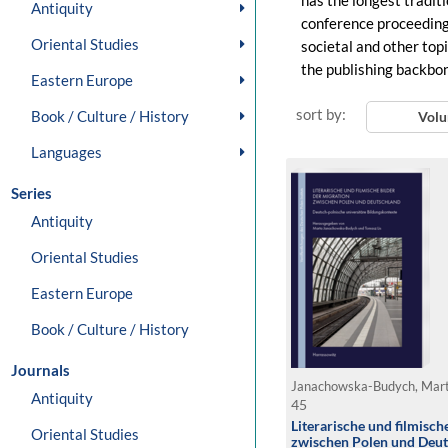
has the longest traditi
Antiquity
conference proceedings
Oriental Studies
societal and other top
the publishing backbone
Eastern Europe
sort by:
Book / Culture / History
Vol
Languages
Series
Antiquity
Oriental Studies
Eastern Europe
Book / Culture / History
Journals
Janachowska-Budych, Marta
Antiquity
45
Literarische und filmisch
Oriental Studies
zwischen Polen und Deu