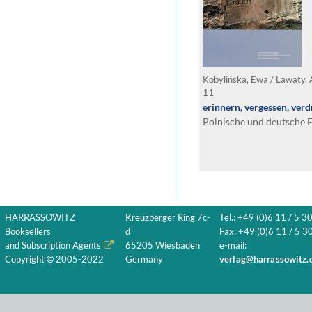
Kobylińska, Ewa / Lawaty, 
11
erinnern, vergessen, ver
Polnische und deutsche 
HARRASSOWITZ
Kreuzberger Ring 7c-
Tel.: +49 (0)6 11 / 5 3
Booksellers
d
Fax: +49 (0)6 11 / 5 30
and Subscription Agents
65205 Wiesbaden
e-mail:
Copyright © 2005-2022
Germany
verlag@harrassowitz.