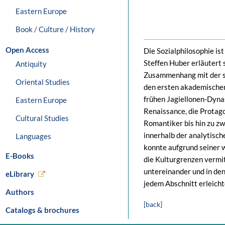
Eastern Europe
Book / Culture / History
Open Access
Die Sozialphilosophie ist
Steffen Huber erläutert 
Antiquity
Zusammenhang mit der so
Oriental Studies
den ersten akademischen
frühen Jagiellonen-Dynas
Eastern Europe
Renaissance, die Protago
Cultural Studies
Romantiker bis hin zu zw
innerhalb der analytisch
Languages
konnte aufgrund seiner 
E-Books
die Kulturgrenzen vermi
untereinander und in de
eLibrary
jedem Abschnitt erleich
Authors
[back]
Catalogs & brochures