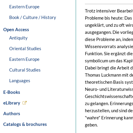
Eastern Europe
Trotz intensiver Bearbe
Book / Culture / History
Probleme bis heute: Das 
ungeklärt, und zu oft wi
Open Access
ausgegangen. Die vorlieg
Antiquity
diese Probleme an, indem
Wissensvorrats analysier
Oriental Studies
Funktion. Sie ergänzt di
Eastern Europe
symbolicum um das Kapit
Dabei bringt die Arbeit 
Cultural Studies
Thomas Luckmann mit de
Languages
theoretischen Basis syst
Neuro- und Literaturwiss
E-Books
Geschichtswissenschafte
eLibrary
zu gelangen. Erinnerung
herzustellen, und sind d
Authors
"wahre" Erinnerung kann
Catalogs & brochures
geben.