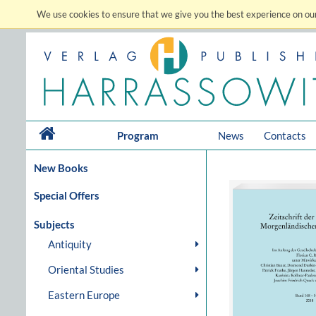
We use cookies to ensure that we give you the best experience on our
Program
News
Contacts
New Books
Special Offers
Subjects
Antiquity
Oriental Studies
Eastern Europe