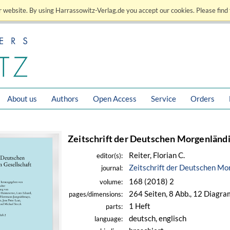
 website. By using Harrassowitz-Verlag.de you accept our cookies. Please find 
About us
Authors
Open Access
Service
Orders
Zeitschrift der Deutschen Morgenländi
Reiter, Florian C.
editor(s):
Zeitschrift der Deutschen Mo
journal:
168 (2018) 2
volume:
264 Seiten, 8 Abb., 12 Diagra
pages/dimensions:
1 Heft
parts:
deutsch, englisch
language: