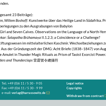
inden.
sgesamt 23 Beiträge):
en
,
Willem Boshoff
: Kunstwerke über das Heilige Land in Südafrika. 
Überlegungen zu den Ausgrabungen von Babylon
 Girl and Seven Calves. Observations on the Language of a North-Yem
ekar
:
Śatapatha Brāhamaṇa
II.1.2.3; a Coincidence or a Challenge?
tiftungswesen im mittelalterlichen Kaschmir. Wechselbeziehungen 
: Aus der Gründungszeit der DMG: Acht Briefe (1838–1847) von Augu
he Amulet in Thunder Magic Rituals as Prism of Taoist Exorcist Power
ers and Thunderclaps
雷霆號令總攝符
Tel.: +49 (0)6 11 / 5 30 - 9 05
Legal notice
Fax: +49 (0)6 11 / 5 30 - 9 99
Copyrights
e-mail:
verlag@harrassowitz.de
Withdraw from contract