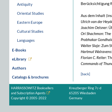
Berücksichtigung f
Antiquity
Oriental Studies
Aus dem Inhalt (in
Ulrich van der Heyd
Eastern Europe
Joachim Oelsner
: 
Cultural Studies
Ori Shachmon
: The
Prabhakar Gondhal
Languages
Walter Slaje
: Zum S
E-Books
Hartmut Walravens
Florian C. Reiter
: T
eLibrary
Commands of Thund
Authors
[back]
Catalogs & brochures
HARRASSOWITZ Booksellers
Kreuzberger Ring 7c-d
and Subscription Agents
65205 Wiesbaden
Copyright © 2005-2022
Germany