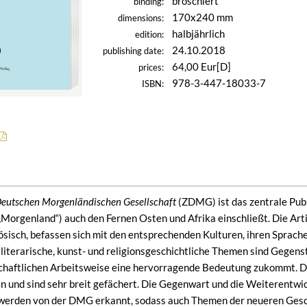
broschiert
binding:
170x240 mm
dimensions:
halbjährlich
edition:
24.10.2018
publishing date:
64,00 Eur[D]
prices:
978-3-447-18033-7
ISBN:
 Deutschen Morgenländischen Gesellschaft
(ZDMG) ist das zentrale Publ
Morgenland“) auch den Fernen Osten und Afrika einschließt. Die Art
ösisch, befassen sich mit den entsprechenden Kulturen, ihren Sprach
, literarische, kunst- und religionsgeschichtliche Themen sind Gege
haftlichen Arbeitsweise eine hervorragende Bedeutung zukommt. Di
n und sind sehr breit gefächert. Die Gegenwart und die Weiterentwick
n werden von der DMG erkannt, sodass auch Themen der neueren Ges