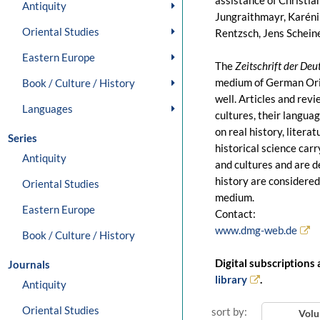
assistance of Christi
Antiquity
Jungraithmayr, Karénin
Oriental Studies
Rentzsch, Jens Schein
Eastern Europe
The
Zeitschrift der De
medium of German Orien
Book / Culture / History
well. Articles and rev
Languages
cultures, their languag
on real history, litera
Series
historical science car
Antiquity
and cultures and are 
history are considered
Oriental Studies
medium.
Eastern Europe
Contact:
www.dmg-web.de
Book / Culture / History
Digital subscriptions 
Journals
library
.
Antiquity
Oriental Studies
sort by:
Vol