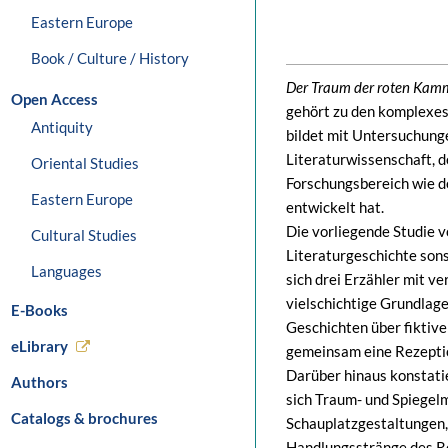
Eastern Europe
Book / Culture / History
Der Traum der roten Kam
Open Access
gehört zu den komplexes
Antiquity
bildet mit Untersuchung
Literaturwissenschaft, 
Oriental Studies
Forschungsbereich wie 
Eastern Europe
entwickelt hat.
Die vorliegende Studie v
Cultural Studies
Literaturgeschichte so
Languages
sich drei Erzähler mit v
vielschichtige Grundlage
E-Books
Geschichten über fiktive
eLibrary
gemeinsam eine Rezeptio
Darüber hinaus konstatie
Authors
sich Traum- und Spiegelm
Catalogs & brochures
Schauplatzgestaltungen,
Handlungsstränge des Ro