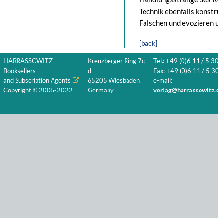
Technik ebenfalls konst
Falschen und evozieren u
[back]
HARRASSOWITZ
Kreuzberger Ring 7c-
Tel.: +49 (0)6 11 / 5 3
Booksellers
d
Fax: +49 (0)6 11 / 5 30
and Subscription Agents
65205 Wiesbaden
e-mail:
Copyright © 2005-2022
Germany
verlag@harrassowitz.