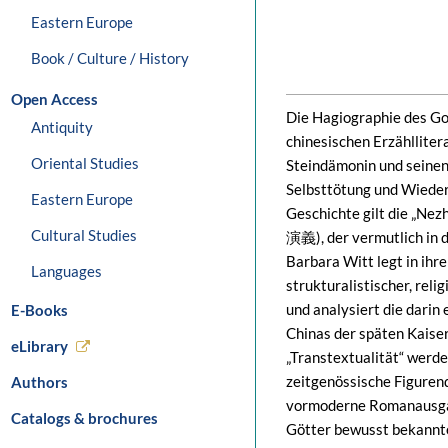
Eastern Europe
Book / Culture / History
Open Access
Die Hagiographie des G
Antiquity
chinesischen Erzählliter
Oriental Studies
Steindämonin und seinen
Selbsttötung und Wieder
Eastern Europe
Geschichte gilt die „Ne
Cultural Studies
演義), der vermutlich in 
Barbara Witt legt in ihr
Languages
strukturalistischer, rel
und analysiert die dari
E-Books
Chinas der späten Kaise
eLibrary
„Transtextualität“ werde
zeitgenössische Figuren
Authors
vormoderne Romanausgabe
Catalogs & brochures
Götter bewusst bekannt