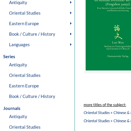
Antiquity
Oriental Studies
Eastern Europe
Book / Culture / History
Languages
Series
Antiquity
Oriental Studies
Eastern Europe
Book / Culture / History
more titles of the subject:
Journals
»
Oriental Studies
Chinese & 
Antiquity
»
Oriental Studies
Chinese & 
Oriental Studies