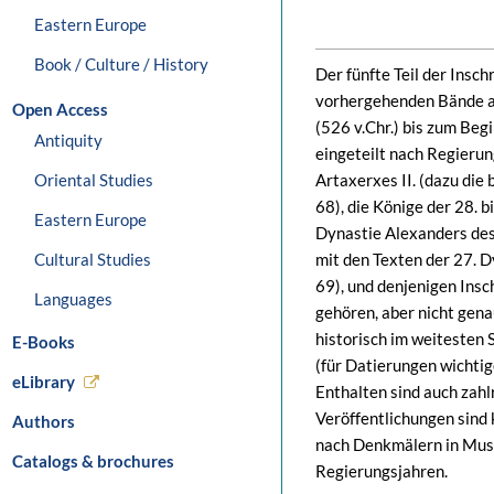
Eastern Europe
Book / Culture / History
Der fünfte Teil der Insch
vorhergehenden Bände al
Open Access
(526 v.Chr.) bis zum Beg
Antiquity
eingeteilt nach Regieru
Oriental Studies
Artaxerxes II. (dazu die
68), die Könige der 28. 
Eastern Europe
Dynastie Alexanders des
Cultural Studies
mit den Texten der 27. D
69), und denjenigen Insch
Languages
gehören, aber nicht gena
historisch im weitesten 
E-Books
(für Datierungen wichtig
eLibrary
Enthalten sind auch zahlr
Veröffentlichungen sind 
Authors
nach Denkmälern in Muse
Catalogs & brochures
Regierungsjahren.