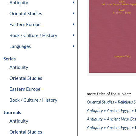
Antiquity
Oriental Studies
Eastern Europe
Book / Culture / History
Languages
Series
Antiquity
Oriental Studies
Eastern Europe
more titles of the subject:
Book / Culture / History
»
Oriental Studies
Religious S
»
» 
Antiquity
Ancient Egypt
Journals
»
Antiquity
Ancient Near Eas
Antiquity
»
» 
Antiquity
Ancient Egypt
Oriental Studies