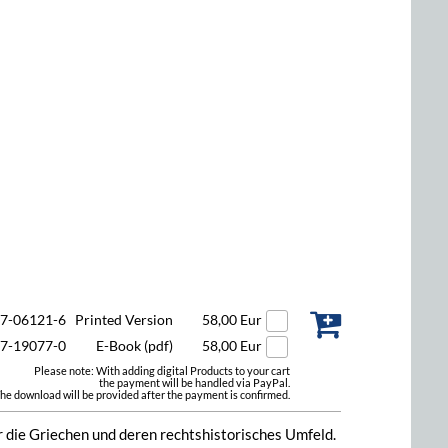
47-06121-6
Printed Version
58,00 Eur
47-19077-0
E-Book (pdf)
58,00 Eur
Please note: With adding digital Products to your cart
the payment will be handled via PayPal.
he download will be provided after the payment is confirmed.
r die Griechen und deren rechtshistorisches Umfeld.