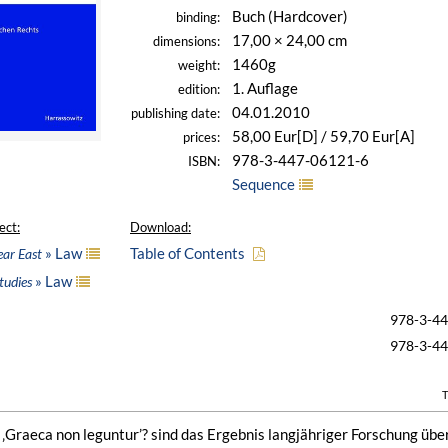
Buch (Hardcover)
binding:
17,00 × 24,00 cm
dimensions:
1460g
weight:
1. Auflage
edition:
04.01.2010
publishing date:
58,00 Eur[D] / 59,70 Eur[A]
prices:
978-3-447-06121-6
ISBN:
Sequence
ect:
Download:
» Law
Table of Contents
ear East
» Law
tudies
978-3-4
978-3-4
T
 ‚Graeca non leguntur’? sind das Ergebnis langjähriger Forschung übe