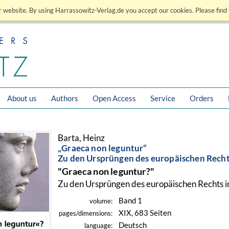
 website. By using Harrassowitz-Verlag.de you accept our cookies. Please find 
About us
Authors
Open Access
Service
Orders
Barta, Heinz
„Graeca non leguntur“
Zu den Ursprüngen des europäischen Recht
"Graeca non leguntur?"
Zu den Ursprüngen des europäischen Rechts i
Band 1
volume:
XIX, 683 Seiten
pages/dimensions:
Deutsch
language: