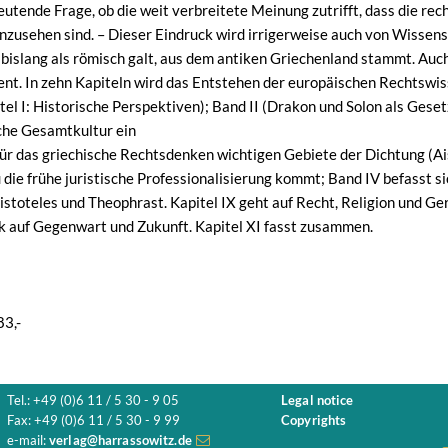
utende Frage, ob die weit verbreitete Meinung zutrifft, dass die rec
zusehen sind. – Dieser Eindruck wird irrigerweise auch von Wissensc
bislang als römisch galt, aus dem antiken Griechenland stammt. Auch 
ient. In zehn Kapiteln wird das Entstehen der europäischen Rechtswi
itel I: Historische Perspektiven); Band II (Drakon und Solon als Gese
che Gesamtkultur ein
für das griechische Rechtsdenken wichtigen Gebiete der Dichtung (A
 die frühe juristische Professionalisierung kommt; Band IV befasst 
stoteles und Theophrast. Kapitel IX geht auf Recht, Religion und Ger
k auf Gegenwart und Zukunft. Kapitel XI fasst zusammen.
83,-
Tel.: +49 (0)6 11 / 5 30 - 9 05
Legal notice
Fax: +49 (0)6 11 / 5 30 - 9 99
Copyrights
e-mail:
verlag@harrassowitz.de