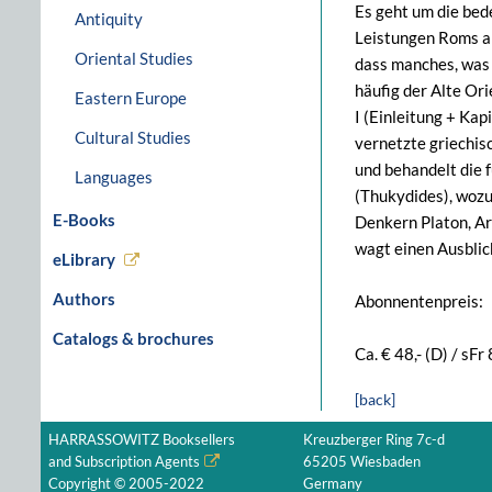
Es geht um die bede
Antiquity
Leistungen Roms an
Oriental Studies
dass manches, was 
häufig der Alte Or
Eastern Europe
I (Einleitung + Kap
Cultural Studies
vernetzte griechis
und behandelt die 
Languages
(Thukydides), wozu
E-Books
Denkern Platon, Ari
wagt einen Ausblic
eLibrary
Authors
Abonnentenpreis:
Catalogs & brochures
Ca. € 48,- (D) / sFr 
[back]
HARRASSOWITZ Booksellers
Kreuzberger Ring 7c-d
and Subscription Agents
65205 Wiesbaden
Copyright © 2005-2022
Germany