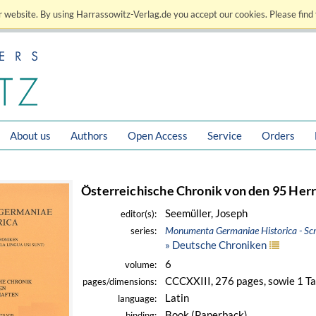
 website. By using Harrassowitz-Verlag.de you accept our cookies. Please find 
About us
Authors
Open Access
Service
Orders
Österreichische Chronik von den 95 Her
Seemüller, Joseph
editor(s):
Monumenta Germaniae Historica - Scr
series:
» Deutsche Chroniken
6
volume:
CCCXXIII, 276 pages, sowie 1 Ta
pages/dimensions:
Latin
language:
Book (Paperback)
binding: