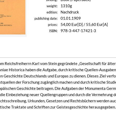
1310g
weight:
Nachdruck
edition:
01.01.1909
publishing date:
54,00 Eur[D] / 55,60 Eur[A]
prices:
978-3-447-17421-3
ISBN:
om Reichsfreiherrn Karl vom Stein gegründete „Gesellschaft für äl
e Historica haben die Aufgabe, durch kritische Quellen-Ausgaben 
en Geschichte Deutschlands und Europas zu dienen. Dieses Ziel verfol
extquellen der Forschung zugänglich machen und durch kritische Studi
päischen Geschichte beitragen. Die Aufgaben der Monumenta German
die Einbeziehung neuer Quellengruppen und durch die Vermehrung de
chtsschreibung, Urkunden, Gesetzen und Rechtsbüchern werden au
itische Traktate und Schriften zur Geistesgeschichte herausgegeben.