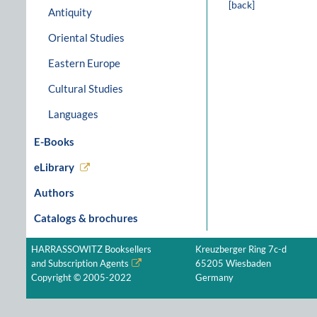
[back]
Antiquity
Oriental Studies
Eastern Europe
Cultural Studies
Languages
E-Books
eLibrary
Authors
Catalogs & brochures
HARRASSOWITZ Booksellers
Kreuzberger Ring 7c-d
and Subscription Agents
65205 Wiesbaden
Copyright © 2005-2022
Germany