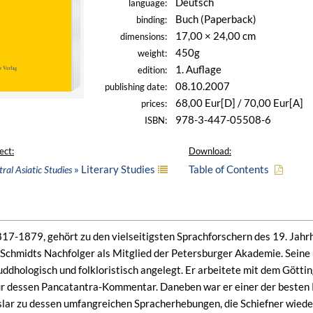
Deutsch
language:
Buch (Paperback)
binding:
17,00 × 24,00 cm
dimensions:
450g
weight:
1. Auflage
edition:
08.10.2007
publishing date:
68,00 Eur[D] / 70,00 Eur[A]
prices:
978-3-447-05508-6
ISBN:
ect:
Download:
» Literary Studies
Table of Contents
ral Asiatic Studies
817-1879, gehört zu den vielseitigsten Sprachforschern des 19. Jahrh
Schmidts Nachfolger als Mitglied der Petersburger Akademie. Seine 
s buddhologisch und folkloristisch angelegt. Er arbeitete mit dem Gö
für dessen Pancatantra-Kommentar. Daneben war er einer der beste
lar zu dessen umfangreichen Spracherhebungen, die Schiefner wieder