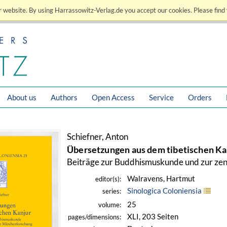
 website. By using Harrassowitz-Verlag.de you accept our cookies. Please find 
About us
Authors
Open Access
Service
Orders
Schiefner, Anton
Übersetzungen aus dem tibetischen Ka
Beiträge zur Buddhismuskunde und zur zen
Walravens, Hartmut
editor(s):
Sinologica Coloniensia
series:
25
volume:
XLI, 203 Seiten
pages/dimensions: