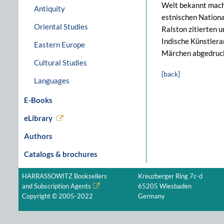
Welt bekannt macht
Antiquity
estnischen Nationa
Oriental Studies
Ralston zitierten 
Indische Künstlera
Eastern Europe
Märchen abgedruc
Cultural Studies
[back]
Languages
E-Books
eLibrary
Authors
Catalogs & brochures
HARRASSOWITZ Booksellers
Kreuzberger Ring 7c-d
and Subscription Agents
65205 Wiesbaden
Copyright © 2005-2022
Germany