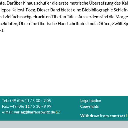
e. Darüber hinaus schuf er die erste metrische Übersetzung des Kal
lepos Kalewi-Poeg. Dieser Band bietet eine Biobibliographie Schiefn
und vielfach nachgedruckten Tibetan Tales. Ausserdem sind die Mor
nekdoten, Über eine tibetische Handschrift des India Office, Zwölf 
kt.
Tel.: +49 (0)6 11 / 5 30 - 9 05
Legal notice
Fax: +49 (0)6 11 / 5 30 - 9 99
Copyrights
e-mail:
verlag@harrassowitz.de
Withdraw from contract