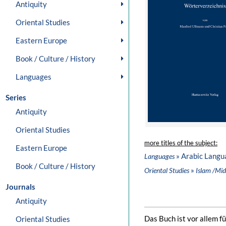
Antiquity
Oriental Studies
Eastern Europe
Book / Culture / History
Languages
Series
Antiquity
Oriental Studies
more titles of the subject:
Eastern Europe
» Arabic Langu
Languages
Book / Culture / History
»
Oriental Studies
Islam /Mid
Journals
Antiquity
Das Buch ist vor allem 
Oriental Studies