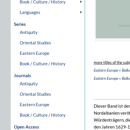
Book / Culture / History
Languages
Series
Antiquity
Oriental Studies
Eastern Europe
more titles of the subj
Book / Culture / History
»
Eastern Europe
Balk
Journals
»
Eastern Europe
Balk
Antiquity
Oriental Studies
Eastern Europe
Dieser Band ist de
Nordalbanien veröf
Book / Culture / History
Würdenträgern, di
Open Access
den Jahren 1629-19