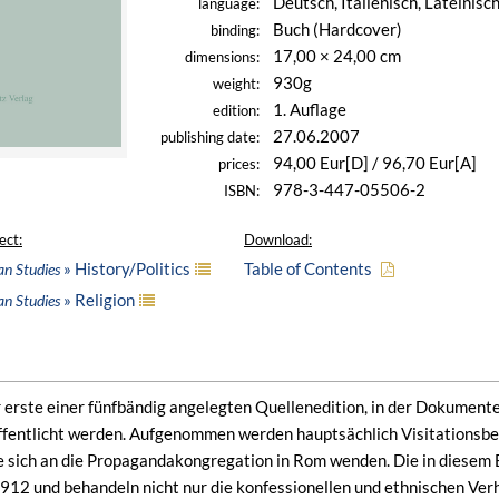
Deutsch, Italienisch, Lateinisc
language:
Buch (Hardcover)
binding:
17,00 × 24,00 cm
dimensions:
930g
weight:
1. Auflage
edition:
27.06.2007
publishing date:
94,00 Eur[D] / 96,70 Eur[A]
prices:
978-3-447-05506-2
ISBN:
ect:
Download:
» History/Politics
Table of Contents
an Studies
» Religion
an Studies
r erste einer fünfbändig angelegten Quellenedition, in der Dokument
fentlicht werden. Aufgenommen werden hauptsächlich Visitationsber
e sich an die Propagandakongregation in Rom wenden. Die in dies
12 und behandeln nicht nur die konfessionellen und ethnischen Verhä