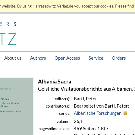
 website. By using Harrassowitz-Verlag.de you accept our cookies. Please find 
About us
Authors
Open Access
Service
Orders
Albania Sacra
Geistliche Visitationsberichte aus Albanien, 
Bartl, Peter
editor(s):
Bearbeitet von Bartl, Peter;
contributor(s):
Albanische Forschungen
series:
26,1
volume:
469 Seiten, 1 Kte
pages/dimensions: