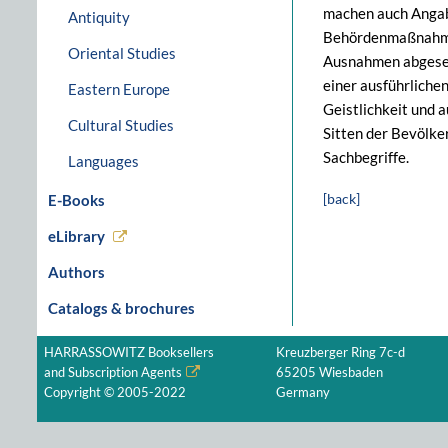
machen auch Angabe
Antiquity
Behördenmaßnahmen.
Oriental Studies
Ausnahmen abgeseh
einer ausführliche
Eastern Europe
Geistlichkeit und 
Cultural Studies
Sitten der Bevölk
Sachbegriffe.
Languages
[back]
E-Books
eLibrary
Authors
Catalogs & brochures
HARRASSOWITZ Booksellers
Kreuzberger Ring 7c-d
and Subscription Agents
65205 Wiesbaden
Copyright © 2005-2022
Germany