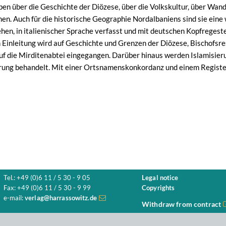
n über die Geschichte der Diözese, über die Volkskultur, über Wan
 Auch für die historische Geographie Nordalbaniens sind sie eine 
en, in italienischer Sprache verfasst und mit deutschen Kopfrege
n Einleitung wird auf Geschichte und Grenzen der Diözese, Bischofsres
auf die Mirditenabtei eingegangen. Darüber hinaus werden Islamisi
erung behandelt. Mit einer Ortsnamenskonkordanz und einem Regist
Tel.: +49 (0)6 11 / 5 30 - 9 05
Legal notice
Fax: +49 (0)6 11 / 5 30 - 9 99
Copyrights
e-mail:
verlag@harrassowitz.de
Withdraw from contract