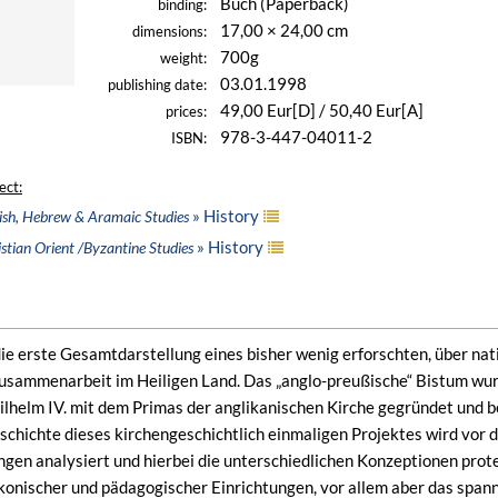
Buch (Paperback)
binding:
17,00 × 24,00 cm
dimensions:
700g
weight:
03.01.1998
publishing date:
49,00 Eur[D] / 50,40 Eur[A]
prices:
978-3-447-04011-2
ISBN:
ect:
» History
ish, Hebrew & Aramaic Studies
» History
stian Orient /Byzantine Studies
 die erste Gesamtdarstellung eines bisher wenig erforschten, über n
Zusammenarbeit im Heiligen Land. Das „anglo-preußische“ Bistum wu
ilhelm IV. mit dem Primas der anglikanischen Kirche gegründet und b
chichte dieses kirchengeschichtlich einmaligen Projektes wird vor 
ngen analysiert und hierbei die unterschiedlichen Konzeptionen prot
konischer und pädagogischer Einrichtungen, vor allem aber das span