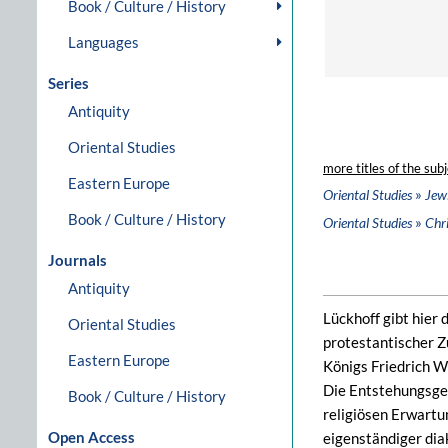
Book / Culture / History
Languages
Series
Antiquity
Oriental Studies
more titles of the subj
Eastern Europe
»
Oriental Studies
Jew
Book / Culture / History
»
Oriental Studies
Chri
Journals
Antiquity
Lückhoff gibt hier
Oriental Studies
protestantischer 
Eastern Europe
Königs Friedrich W
Die Entstehungsges
Book / Culture / History
religiösen Erwartu
Open Access
eigenständiger dia