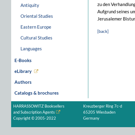
zu den Verhandlun
Antiquity
Aufgrund seines um
Oriental Studies
Jerusalemer Bistu
Eastern Europe
[back]
Cultural Studies
Languages
E-Books
eLibrary
Authors
Catalogs & brochures
HARRASSOWITZ Booksellers
Kreuzberger Ring 7c-d
and Subscription Agents
65205 Wiesbaden
Copyright © 2005-2022
Germany