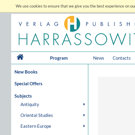
We use cookies to ensure that we give you the best experience on our
Program
News
Contacts
New Books
Special Offers
Subjects
Antiquity
Oriental Studies
Eastern Europe