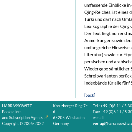
umfassende Einblicke in 
Qing-Reiches, ist eines
Turki und darf nach Umf
Lexikographie der Qing-
Der Text liegt nun erstm
Anmerkungen sowie deut
umfangreiche Hinweise zu
Literatur) sowie zur Ety
persischen und arabisc
Wiedergabe sämtlicher Sc
Schreibvarianten berücks
Indexbände für alle fünf
[back]
HARRASSOWITZ
Kreuzberger Ring 7c-
Tel.: +49 (0)6 11 / 5 3
Booksellers
d
Fax: +49 (0)6 11 / 5 30
and Subscription Agents
65205 Wiesbaden
e-mail:
Copyright © 2005-2022
Germany
verlag@harrassowitz.