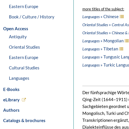
Eastern Europe
more titles of the subject:
» Chinese
Book / Culture / History
Languages
»
Oriental Studies
Central As
Open Access
»
Oriental Studies
Chinese & 
Antiquity
» Mongolian
Languages
Oriental Studies
» Tibetan
Languages
» Tungusic Lan
Languages
Eastern Europe
» Turkic Langu
Languages
Cultural Studies
Languages
E-Books
Der fünfsprachige Wörte
Qing-Zeit (1644–1911) 
eLibrary
Sachgebieten geordnet u
Authors
Mongolisch, Turki und Ch
Transkriptionen ergänzt
Catalogs & brochures
Dialekteinflüsse des au