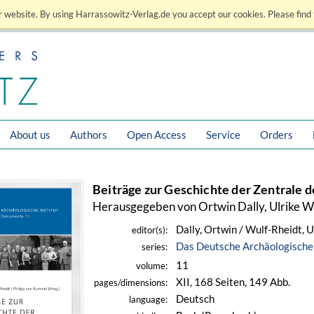
 website. By using Harrassowitz-Verlag.de you accept our cookies. Please find 
About us
Authors
Open Access
Service
Orders
Beiträge zur Geschichte der Zentrale 
Herausgegeben von Ortwin Dally, Ulrike W
Dally, Ortwin / Wulf-Rheidt, U
editor(s):
Das Deutsche Archäologische 
series:
11
volume:
XII, 168 Seiten, 149 Abb.
pages/dimensions:
Deutsch
language: