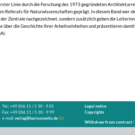
n erster Linie durch die Forschung des 1973 gegründeten Architektur
n Referats für Naturwissenschaften geprägt. In diesem Band wer-den
 der Zentrale nachgezeichnet, sondern zusätzlich geben die Leiterinn
e über die Geschichte ihrer Arbeitseinheiten und präsentieren dami
AI.
Tel.: +49 (0)6 11 / 5 30 - 9 05
Legal notice
Fax: +49 (0)6 11 / 5 30 - 9 99
Copyrights
e-mail:
verlag@harrassowitz.de
Withdraw from contract