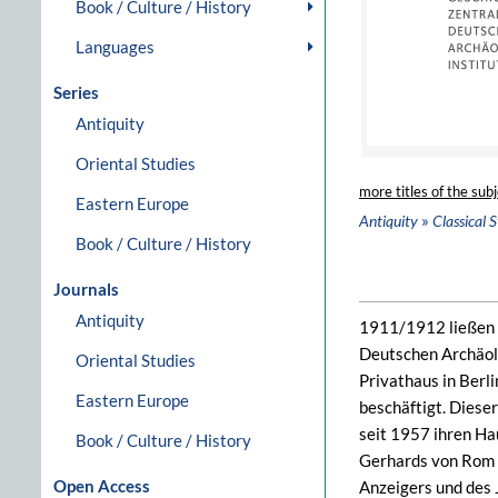
Book / Culture / History
Languages
Series
Antiquity
Oriental Studies
more titles of the subj
Eastern Europe
»
Antiquity
Classical S
Book / Culture / History
Journals
Antiquity
1911/1912 ließen s
Deutschen Archäolo
Oriental Studies
Privathaus in Berl
Eastern Europe
beschäftigt. Diese
seit 1957 ihren Ha
Book / Culture / History
Gerhards von Rom n
Open Access
Anzeigers und des