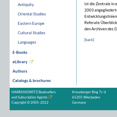
ist die Zentrale i
Antiquity
2003 angegliederte
Oriental Studies
Entwicklungslinien
Referate Überblick
Eastern Europe
den Archiven des D
Cultural Studies
[back]
Languages
E-Books
eLibrary
Authors
Catalogs & brochures
HARRASSOWITZ Booksellers
Kreuzberger Ring 7c-d
and Subscription Agents
65205 Wiesbaden
Copyright © 2005-2022
Germany