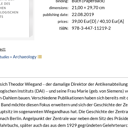
Buch (Paperback)
binding:
21,00 × 29,70 cm
dimensions:
22.08.2019
publishing date:
39,00 Eur[D] / 40,10 Eur[A]
prices:
978-3-447-11219-2
ISBN:
ect:
» Archaeology
tudies
ich Theodor Wiegand ‒ der damalige Direktor der Antikenabteilung 
gischen Instituts (DAI) ‒ und seine Frau Marie (geb. von Siemens)
in-Dahlem bauen. Verschiedene Publikationen haben sich bereits mi
r Band möchte diesen Fokus erweitern und sich der Geschichte der Ze
uptsitz im sogenannten Wiegandhaus hat. Die Geschichte der Zentra
ach Berlin. Angelpunkt der Zentrale war neben dem Sitz des Präsid
 Jahrbuchs, später auch das aus dem 1929 gegründeten Gelehrtenarc