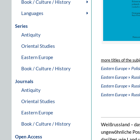
Book / Culture / History
Languages
Series
Antiquity
Oriental Studies
Eastern Europe
more titles of the subj
»
Book / Culture / History
Eastern Europe
Polis
»
Eastern Europe
Russi
Journals
»
Eastern Europe
Russi
Antiquity
»
Eastern Europe
Russi
Oriental Studies
Eastern Europe
Book / Culture / History
Weißrussland – das
ungewöhnliche Posi
Open Access
darüber, wie Land u