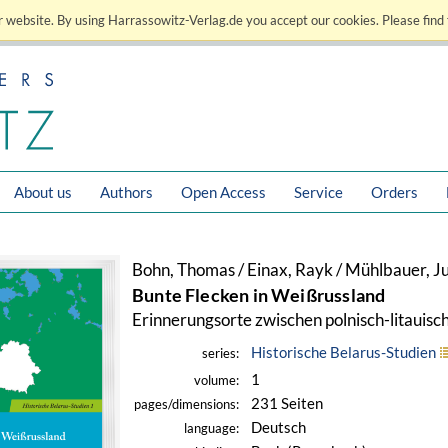
 website. By using Harrassowitz-Verlag.de you accept our cookies. Please find 
About us
Authors
Open Access
Service
Orders
Bohn, Thomas / Einax, Rayk / Mühlbauer, Ju
Bunte Flecken in Weißrussland
Erinnerungsorte zwischen polnisch-litauis
Historische Belarus-Studien
series:
1
volume:
231 Seiten
pages/dimensions:
Deutsch
language: