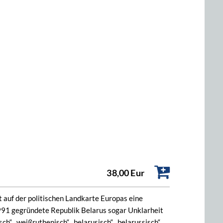
38,00 Eur
 auf der politischen Landkarte Europas eine
 1991 gegründete Republik Belarus sogar Unklarheit
h“, „weißruthenisch“, „belarusisch“, „belarussisch“