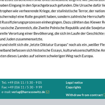
 haben Eingang in den Sprachgebrauch gefunden. Die Ursache dafür li
trophen wie verheerende Kriege, der stalinistische Terror, der natio
schernobyl eine Rolle gespielt haben, sondern zahlreiche Herrschaft
d Russifizierungsprozessen einhergingen. Dazu zählten das Kiewer Re
 russische Zarenreich, die Zweite Polnische Republik und die Sowjetu
urelle Verortung einer Bevölkerung, die sich im Laufe der Geschichte
 und Juden zusammensetzte.
und stellt sich die „letzte Diktatur Europas“ noch als ein „weißer Fleck
lband befassen sich historische Essays, kulturwissenschaftliche An
ten dieses Landes auf seinem schwierigen Weg nach Europa.
Tel.: +49 (0)6 11 / 5 30 - 9 05
Legal notice
Fax: +49 (0)6 11 / 5 30 - 9 99
Copyrights
e-mail:
verlag@harrassowitz.de
Withdraw from contract