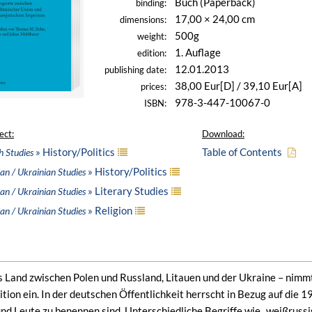
Buch (Paperback)
binding:
17,00 × 24,00 cm
dimensions:
500g
weight:
1. Auflage
edition:
12.01.2013
publishing date:
38,00 Eur[D] / 39,10 Eur[A]
prices:
978-3-447-10067-0
ISBN:
ect:
Download:
» History/Politics
Table of Contents
h Studies
» History/Politics
an / Ukrainian Studies
» Literary Studies
an / Ukrainian Studies
» Religion
an / Ukrainian Studies
 Land zwischen Polen und Russland, Litauen und der Ukraine – nimmt
tion ein. In der deutschen Öffentlichkeit herrscht in Bezug auf die
nd Leute zu benennen sind. Unterschiedliche Begriffe wie „weißrussisc