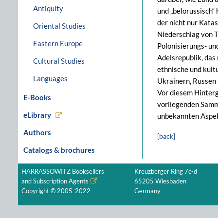
Antiquity
und „belorussisch“
der nicht nur Katas
Oriental Studies
Niederschlag von T
Eastern Europe
Polonisierungs- un
Adelsrepublik, das
Cultural Studies
ethnische und kult
Languages
Ukrainern, Russen
Vor diesem Hintergr
E-Books
vorliegenden Samme
eLibrary
unbekannten Aspek
Authors
[back]
Catalogs & brochures
HARRASSOWITZ Booksellers
Kreuzberger Ring 7c-d
and Subscription Agents
65205 Wiesbaden
Copyright © 2005-2022
Germany