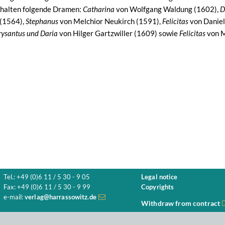
thalten folgende Dramen:
Catharina
von Wolfgang Waldung (1602),
D
 (1564),
Stephanus
von Melchior Neukirch (1591),
Felicitas
von Daniel
rysantus und Daria
von Hilger Gartzwiller (1609) sowie
Felicitas
von M
Tel.: +49 (0)6 11 / 5 30 - 9 05
Legal notice
Fax: +49 (0)6 11 / 5 30 - 9 99
Copyrights
e-mail:
verlag@harrassowitz.de
Withdraw from contract