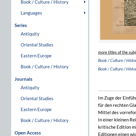
Book / Culture / History
Languages
Series
Antiquity
Oriental Studies
more titles of the subj
Eastern Europe
Book / Culture / Histo
Book / Culture / History
Book / Culture / Histo
Journals
Antiquity
Im Zuge der Einfü
Oriental Studies
für den rechten Gl
Eastern Europe
Mittel des vor­ref
In einer kleinen R
Book / Culture / History
kritische Edition 
Open Access
Editionen einen wi