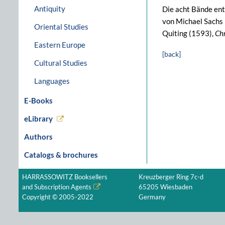
Antiquity
Die acht Bände en
von Michael Sachs
Oriental Studies
Quiting (1593),
Ch
Eastern Europe
[back]
Cultural Studies
Languages
E-Books
eLibrary
Authors
Catalogs & brochures
HARRASSOWITZ Booksellers
Kreuzberger Ring 7c-d
and Subscription Agents
65205 Wiesbaden
Copyright © 2005-2022
Germany