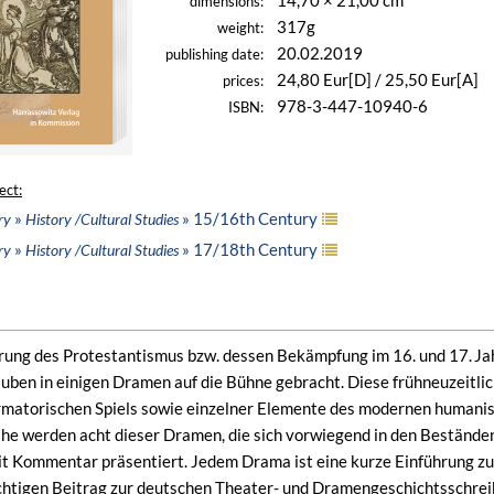
14,70 × 21,00 cm
dimensions:
317g
weight:
20.02.2019
publishing date:
24,80 Eur[D] / 25,50 Eur[A]
prices:
978-3-447-10940-6
ISBN:
ect:
»
» 15/16th Century
ry
History /Cultural Studies
»
» 17/18th Century
ry
History /Cultural Studies
hrung des Protestantismus bzw. dessen Bekämpfung im 16. und 17. J
auben in einigen Dramen auf die Bühne gebracht. Diese frühneuzeitl
ormatorischen Spiels sowie einzelner Elemente des modernen humani
eihe werden acht dieser Dramen, die sich vorwiegend in den Beständen
mit Kommentar präsentiert. Jedem Drama ist eine kurze Einführung zu
chtigen Beitrag zur deutschen Theater- und Dramengeschichtsschrei