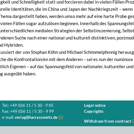
keit und Schnelligkeit statt und forcieren dabei in vielen Fällen Pro
urelle Identitäten, die im China und Japan der Nachkriegszeit – wen
Thema dargestellt haben, werden umso mehr auf eine harte Probe ges
n vielen Fällen sogar aufzulösen beginnen. Innerhalb des Spannung
unterschiedlichen medialen Strategien der Selbstinszenierung, Selbs
ndenen Suche nach einer national und kulturell distinktiven, postmod
nd Hybriden.
okussiert der von Stephan Köhn und Michael Schimmelpfennig herau
he die Konfrontation/en mit dem Anderen – sei es nun der numinose 
lich Eigenen – auf das Spannungsfeld von nationaler, kultureller und
 ausgeübt haben.
Tel.: +49 (0)6 11 / 5 30 - 9 05
Legal notice
Fax: +49 (0)6 11 / 5 30 - 9 99
Copyrights
e-mail:
verlag@harrassowitz.de
Withdraw from contract