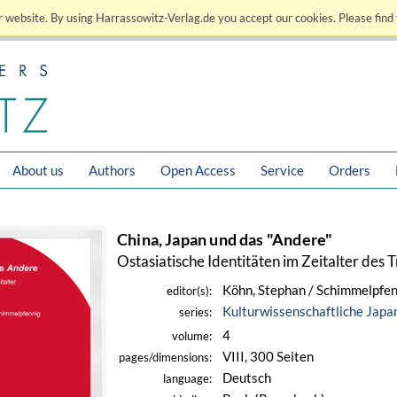
 website. By using Harrassowitz-Verlag.de you accept our cookies. Please find 
About us
Authors
Open Access
Service
Orders
China, Japan und das "Andere"
Ostasiatische Identitäten im Zeitalter des 
Köhn, Stephan / Schimmelpfen
editor(s):
Kulturwissenschaftliche Japa
series:
4
volume:
VIII, 300 Seiten
pages/dimensions:
Deutsch
language: