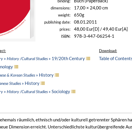
Buch (Paperback)
binding:
17,00 × 24,00 cm
dimensions:
650g
weight:
08.01.2011
publishing date:
48,00 Eur[D] / 49,40 Eur[A]
prices:
978-3-447-06254-1
ISBN:
ect:
Download:
»
» 19/20th Century
Table of Content
ry
History /Cultural Studies
hnology
» History
nese & Korean Studies
» History
anese Studies
»
» Sociology
ry
History /Cultural Studies
 ehemals räumlich, ethnisch und/oder kulturell getrennter Sphären ha
neue Dimension erreicht. Unterschiedlichste kulturübergreifende Aus