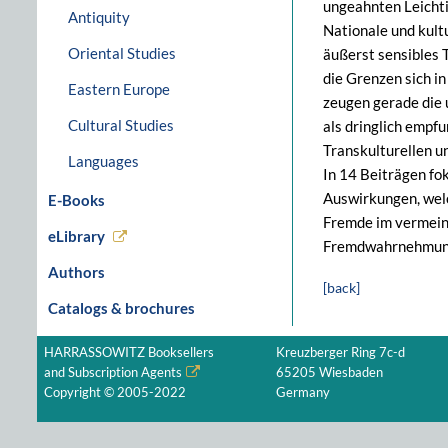
ungeahnten Leichtig
Antiquity
Nationale und kult
Oriental Studies
äußerst sensibles 
die Grenzen sich i
Eastern Europe
zeugen gerade die 
Cultural Studies
als dringlich empfu
Transkulturellen u
Languages
In 14 Beiträgen f
Auswirkungen, welc
E-Books
Fremde im vermeint
eLibrary
Fremdwahrnehmung
Authors
[back]
Catalogs & brochures
HARRASSOWITZ Booksellers
Kreuzberger Ring 7c-d
and Subscription Agents
65205 Wiesbaden
Copyright © 2005-2022
Germany