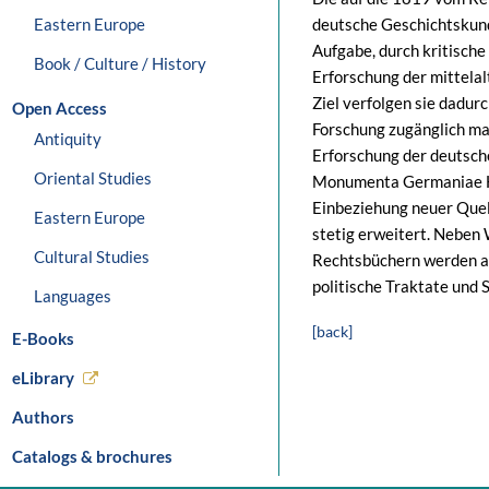
Eastern Europe
deutsche Geschichtskun
Aufgabe, durch kritisch
Book / Culture / History
Erforschung der mittela
Ziel verfolgen sie dadurc
Open Access
Forschung zugänglich ma
Antiquity
Erforschung der deutsch
Oriental Studies
Monumenta Germaniae His
Einbeziehung neuer Que
Eastern Europe
stetig erweitert. Neben
Cultural Studies
Rechtsbüchern werden a
politische Traktate und 
Languages
[back]
E-Books
eLibrary
Authors
Catalogs & brochures