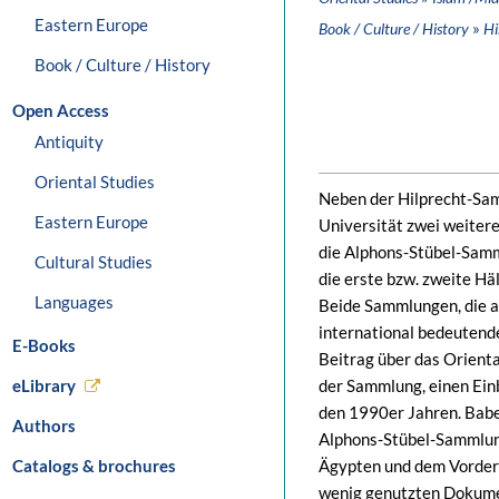
Eastern Europe
»
Book / Culture / History
Hi
Book / Culture / History
Open Access
Antiquity
Oriental Studies
Neben der Hilprecht-Samm
Eastern Europe
Universität zwei weiter
die Alphons-Stübel-Samm
Cultural Studies
die erste bzw. zweite Hä
Languages
Beide Sammlungen, die a
international bedeutend
E-Books
Beitrag über das Orienta
eLibrary
der Sammlung, einen Einb
den 1990er Jahren. Babe
Authors
Alphons-Stübel-Sammlun
Catalogs & brochures
Ägypten und dem Vorderen
wenig genutzten Dokument