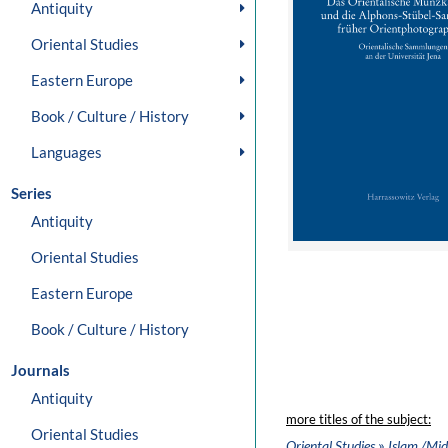
Antiquity
Oriental Studies
Eastern Europe
Book / Culture / History
Languages
Series
Antiquity
Oriental Studies
Eastern Europe
Book / Culture / History
Journals
Antiquity
more titles of the subject:
Oriental Studies
»
Oriental Studies
Islam /Mid