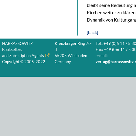
bleibt seine Bedeutung n
Kirchen weiter zu klären
Dynamik von Kultur ganz
[back]
HARRASSOWITZ
Kreuzberger Ring 7c-
Tel.: +49 (0)6 11 / 5 3
Booksellers
d
Fax: +49 (0)6 11 / 5 30
and Subscription Agents
65205 Wiesbaden
e-mail:
Copyright © 2005-2022
Germany
verlag@harrassowitz.