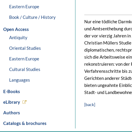
Eastern Europe
Book / Culture / History
Nur eine tödliche Darmko
und Amtsenthebung durch
Open Access
der vor vierzig Jahren 
Antiquity
Christian Müllers Studi
Oriental Studies
diplomatischen, rechtspr
sich die Arbeitsweise ei
Eastern Europe
rekonstruieren: von der
Cultural Studies
Verfahrensschritte bis 
Gerichten anderer Städt
Languages
bieten ungeahnte Einbli
E-Books
Stadt- und Landbewohner
eLibrary
[back]
Authors
Catalogs & brochures