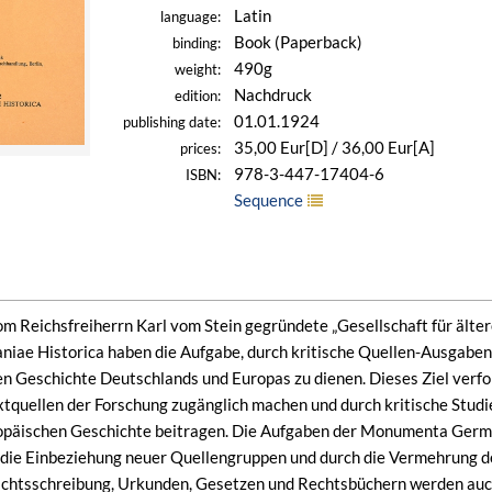
Latin
language:
Book (Paperback)
binding:
490g
weight:
Nachdruck
edition:
01.01.1924
publishing date:
35,00 Eur[D] / 36,00 Eur[A]
prices:
978-3-447-17404-6
ISBN:
Sequence
om Reichsfreiherrn Karl vom Stein gegründete „Gesellschaft für äl
e Historica haben die Aufgabe, durch kritische Quellen-Ausgaben 
en Geschichte Deutschlands und Europas zu dienen. Dieses Ziel verfol
extquellen der Forschung zugänglich machen und durch kritische Studi
päischen Geschichte beitragen. Die Aufgaben der Monumenta German
die Einbeziehung neuer Quellengruppen und durch die Vermehrung de
chtsschreibung, Urkunden, Gesetzen und Rechtsbüchern werden au