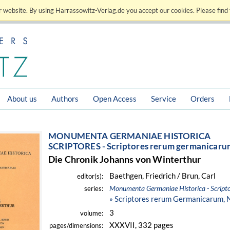
 website. By using Harrassowitz-Verlag.de you accept our cookies. Please find 
About us
Authors
Open Access
Service
Orders
MONUMENTA GERMANIAE HISTORICA
SCRIPTORES - Scriptores rerum germanicarum
Die Chronik Johanns von Winterthur
Baethgen, Friedrich / Brun, Carl
editor(s):
Monumenta Germaniae Historica - Scripto
series:
» Scriptores rerum Germanicarum, 
3
volume:
XXXVII, 332 pages
pages/dimensions: