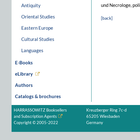
und Necrologe, pol
Antiquity
Oriental Studies
[back]
Eastern Europe
Cultural Studies
Languages
E-Books
eLibrary
Authors
Catalogs & brochures
HARRASSOWITZ Booksellers
Kreuzberger Ring 7c-d
and Subscription Agents
65205 Wiesbaden
Copyright © 2005-2022
Germany