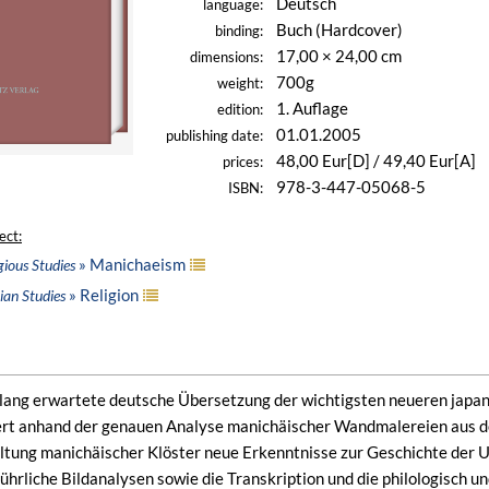
Deutsch
language:
Buch (Hardcover)
binding:
17,00 × 24,00 cm
dimensions:
700g
weight:
1. Auflage
edition:
01.01.2005
publishing date:
48,00 Eur[D] / 49,40 Eur[A]
prices:
978-3-447-05068-5
ISBN:
ect:
» Manichaeism
gious Studies
» Religion
ian Studies
 lang erwartete deutsche Übersetzung der wichtigsten neueren japan
ert anhand der genauen Analyse manichäischer Wandmalereien aus d
ltung manichäischer Klöster neue Erkenntnisse zur Geschichte der 
führliche Bildanalysen sowie die Transkription und die philologisch