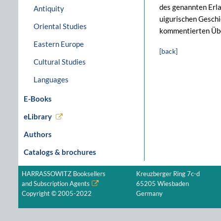
des genannten Erlas
Antiquity
uigurischen Geschi
Oriental Studies
kommentierten Übe
Eastern Europe
[back]
Cultural Studies
Languages
E-Books
eLibrary
Authors
Catalogs & brochures
HARRASSOWITZ Booksellers
Kreuzberger Ring 7c-d
and Subscription Agents
65205 Wiesbaden
Copyright © 2005-2022
Germany