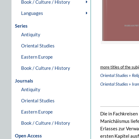
Book / Culture / History
Languages
Series
Antiquity
Oriental Studies
Eastern Europe
more titles of the subj
Book / Culture / History
»
Oriental Studies
Reli
Journals
»
Oriental Studies
Iran
Antiquity
Oriental Studies
Eastern Europe
Die in Fachkreisen
Manichäismus lief
Book / Culture / History
Erlasses zur Verwa
Open Access
ersten Kapitel aus