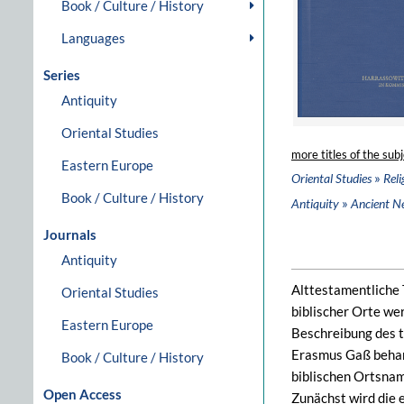
Book / Culture / History
Languages
Series
Antiquity
Oriental Studies
more titles of the subj
Eastern Europe
»
Oriental Studies
Reli
Book / Culture / History
»
Antiquity
Ancient N
Journals
Antiquity
Alttestamentliche 
Oriental Studies
biblischer Orte we
Eastern Europe
Beschreibung des t
Erasmus Gaß behand
Book / Culture / History
biblischen Ortsna
Open Access
Zunächst wird die 