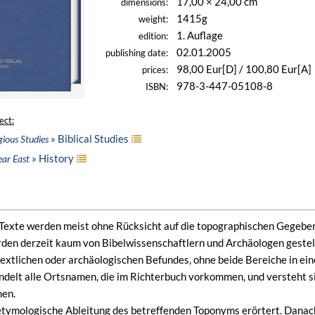
17,00 × 24,00 cm
dimensions:
1415g
weight:
1. Auflage
edition:
02.01.2005
publishing date:
98,00 Eur[D] / 100,80 Eur[A]
prices:
978-3-447-05108-8
ISBN:
ect:
» Biblical Studies
gious Studies
» History
ear East
Texte werden meist ohne Rücksicht auf die topographischen Gegeben
rden derzeit kaum von Bibelwissenschaftlern und Archäologen gestell
extlichen oder archäologischen Befundes, ohne beide Bereiche in eine
elt alle Ortsnamen, die im Richterbuch vorkommen, und versteht s
men.
etymologische Ableitung des betreffenden Toponyms erörtert. Danac