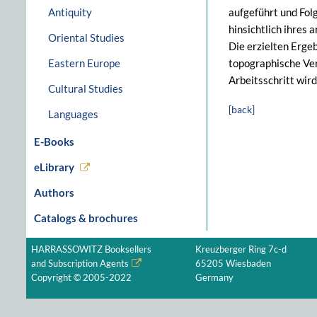
Antiquity
aufgeführt und Fol
hinsichtlich ihres
Oriental Studies
Die erzielten Erge
Eastern Europe
topographische Ver
Arbeitsschritt wir
Cultural Studies
[back]
Languages
E-Books
eLibrary
Authors
Catalogs & brochures
HARRASSOWITZ Booksellers
Kreuzberger Ring 7c-d
and Subscription Agents
65205 Wiesbaden
Copyright © 2005-2022
Germany