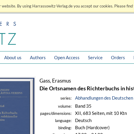
 website. By using Harrassowitz-Verlag.de you accept our cookies. Please find 
About us
Authors
Open Access
Service
Orders
Gass, Erasmus
Die Ortsnamen des Richterbuchs in his
Abhandlungen des Deutschen 
series:
Band 35
volume:
XII, 683 Seiten, mit 10 Ktn
pages/dimensions:
Deutsch
language:
Buch (Hardcover)
binding: