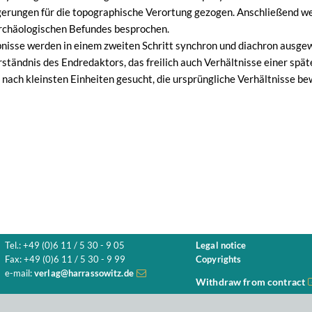
gerungen für die topographische Verortung gezogen. Anschließend w
 archäologischen Befundes besprochen.
bnisse werden in einem zweiten Schritt synchron und diachron ausgew
ständnis des Endredaktors, das freilich auch Verhältnisse einer spät
d nach kleinsten Einheiten gesucht, die ursprüngliche Verhältnisse b
Tel.: +49 (0)6 11 / 5 30 - 9 05
Legal notice
Fax: +49 (0)6 11 / 5 30 - 9 99
Copyrights
e-mail:
verlag@harrassowitz.de
Withdraw from contract