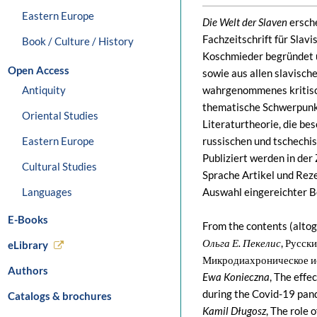
Eastern Europe
Die Welt der Slaven
ersche
Fachzeitschrift für Sla
Book / Culture / History
Koschmieder begründet 
Open Access
sowie aus allen slavisch
Antiquity
wahrgenommenes kritisc
thematische Schwerpunkte
Oriental Studies
Literaturtheorie, die be
Eastern Europe
russischen und tschechi
Publiziert werden in der 
Cultural Studies
Sprache Artikel und Reze
Languages
Auswahl eingereichter B
E-Books
From the contents (altog
Ольга Е. Пекелис
, Русск
eLibrary
Микродиахроническое и
Authors
Ewa Konieczna
, The effe
during the Covid-19 pand
Catalogs & brochures
Kamil Długosz
, The role 