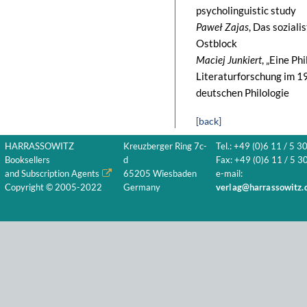
psycholinguistic study
Paweł Zajas
, Das sozial
Ostblock
Maciej Junkiert
, „Eine Ph
Literaturforschung im 1
deutschen Philologie
[back]
HARRASSOWITZ
Kreuzberger Ring 7c-
Tel.: +49 (0)6 11 / 5 3
Booksellers
d
Fax: +49 (0)6 11 / 5 30
and Subscription Agents
65205 Wiesbaden
e-mail:
Copyright © 2005-2022
Germany
verlag@harrassowitz.