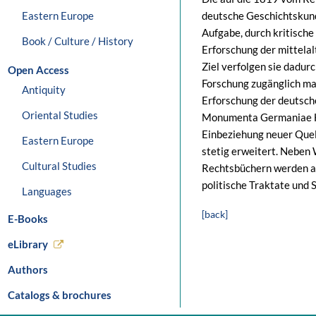
Eastern Europe
deutsche Geschichtskun
Aufgabe, durch kritisch
Book / Culture / History
Erforschung der mittela
Ziel verfolgen sie dadurc
Open Access
Forschung zugänglich ma
Antiquity
Erforschung der deutsch
Oriental Studies
Monumenta Germaniae His
Einbeziehung neuer Que
Eastern Europe
stetig erweitert. Neben
Cultural Studies
Rechtsbüchern werden a
politische Traktate und 
Languages
[back]
E-Books
eLibrary
Authors
Catalogs & brochures