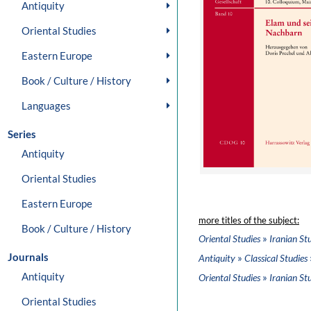
Antiquity
Oriental Studies
Eastern Europe
Book / Culture / History
Languages
Series
Antiquity
Oriental Studies
Eastern Europe
more titles of the subject:
Book / Culture / History
»
Oriental Studies
Iranian St
Journals
»
Antiquity
Classical Studies
Antiquity
»
Oriental Studies
Iranian St
Oriental Studies