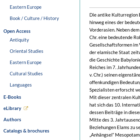
Eastern Europe
Die antike Kulturregion
Book / Culture / History
hinweg eines der bedeute
Vorderasien. Neben dem 
Open Access
Chr. eine bedeutende Ro
Antiquity
Gesellschaftsformen im V
Oriental Studies
der elamische Staat zeit
die Geschichte Babyloni
Eastern Europe
Reiches im 7. Jahrhunder
Cultural Studies
v. Chr.) seinen eigenstä
offenkundigen Bedeutung
Languages
Spezialisten erforscht w
E-Books
Mit dieser zentralen Ku
hat sich das 10. Interna
eLibrary
dessen Beiträge in dies
Authors
Mitte des 3. Jahrtausend
Beziehungen Elams zu sei
Catalogs & brochures
„Anhängsel“ Mesopotamie