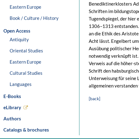
Benediktinerklosters Adm
Eastern Europe
Schriften im bildungsto
Book / Culture / History
Tugendspiegel, der hier e
1306–1313 entstanden. D
Open Access
an die Ethik des Aristot
Antiquity
Acht lässt. Engelbert um
Ausübung politischer He
Oriental Studies
notwendig verknüpft ist
Eastern Europe
Verweis auf die höher-s
Schrift den habsburgisch
Cultural Studies
Unterweisung für seine L
Languages
allgemeinen verstanden 
E-Books
[back]
eLibrary
Authors
Catalogs & brochures