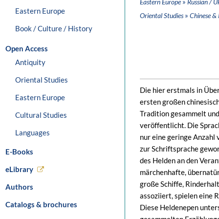
»
Eastern Europe
Russian / U
Eastern Europe
»
Oriental Studies
Chinese & 
Book / Culture / History
Open Access
Antiquity
Oriental Studies
Die hier erstmals in Üb
Eastern Europe
ersten großen chinesisc
Tradition gesammelt und
Cultural Studies
veröffentlicht. Die Spra
Languages
nur eine geringe Anzahl v
zur Schriftsprache gewo
E-Books
des Helden an den Verant
eLibrary
märchenhafte, übernatür
große Schiffe, Rinderhal
Authors
assoziiert, spielen eine R
Catalogs & brochures
Diese Heldenepen untersc