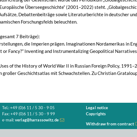
 Europäische Überseegeschichte“ (2001–2022) steht. „Globalgeschicht
Aufsätze, Debattenbeiträge sowie Literaturberichte in deutscher und
ynamischen Forschungsfelds beleuchten.
sgesamt 7 Beiträge):
stellungen, die Imperien prägen. Imaginationen Nordamerikas in E
ct or Fancy?” Inventing and Instrumentalizing Geopolitical Narrative
Uses of the History of World War II in Russian Foreign Policy, 1991
n großer Geschichtsatlas mit Schwachstellen. Zu Christian Gratalou
Tel.: +49 (0)6 11 / 5 30 - 9 05
Legal notice
Fax: +49 (0)6 11 / 5 30 - 9 99
Copyrights
e-mail:
verlag@harrassowitz.de
Withdraw from contract