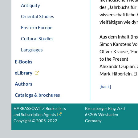
Antiquity
des „Jahrbuchs für
wissenschaftliche 
Oriental Studies
vielfältigen wie d
Eastern Europe
Aus dem Inhalt (in
Cultural Studies
Simon Karstens Vor
Languages
Oliver Krause, “Fa
to the Present
E-Books
Alexandr Osipian, 
eLibrary
Mark Häberlein, Ei
Authors
[back]
Catalogs & brochures
HARRASSOWITZ Booksellers
Kreuzberger Ring 7c-d
and Subscription Agents
65205 Wiesbaden
Copyright © 2005-2022
Germany