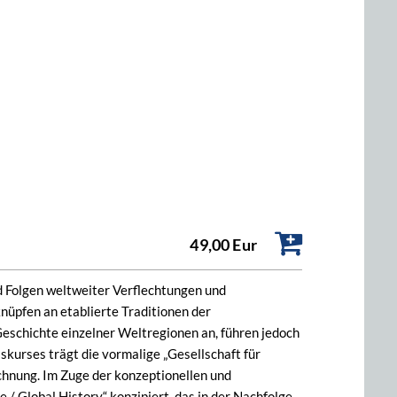
49,00 Eur
d Folgen weltweiter Verflechtungen und
üpfen an etablierte Traditionen der
eschichte einzelner Weltregionen an, führen jedoch
kurses trägt die vormalige „Gesellschaft für
chnung. Im Zuge der konzeptionellen und
 Global History“ konzipiert, das in der Nachfolge