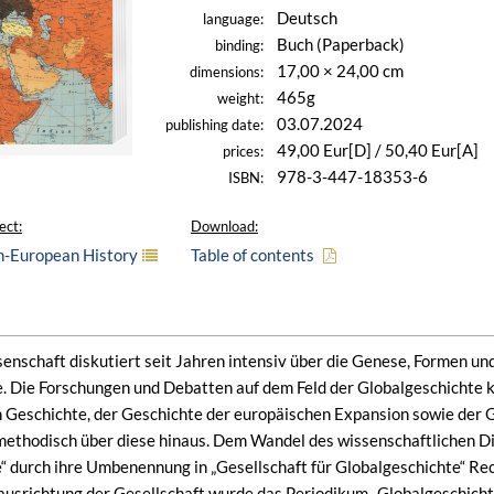
Deutsch
language:
Buch (Paperback)
binding:
17,00 × 24,00 cm
dimensions:
465g
weight:
03.07.2024
publishing date:
49,00 Eur[D] / 50,40 Eur[A]
prices:
978-3-447-18353-6
ISBN:
ect:
Download:
n-European History
Table of contents
enschaft diskutiert seit Jahren intensiv über die Genese, Formen un
 Die Forschungen und Debatten auf dem Feld der Globalgeschichte kn
Geschichte, der Geschichte der europäischen Expansion sowie der G
methodisch über diese hinaus. Dem Wandel des wissenschaftlichen Dis
 durch ihre Umbenennung in „Gesellschaft für Globalgeschichte“ Re
srichtung der Gesellschaft wurde das Periodikum „Globalgeschichte /