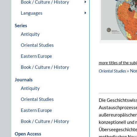
Book / Culture / History
Languages
Series
Antiquity
Oriental Studies
Eastern Europe
more titles of the subj
Book / Culture / History
» No
Oriental Studies
Journals
Antiquity
Oriental Studies
Die Geschichtswiss
Austauschprozesse.
Eastern Europe
außereuropäischen 
Book / Culture / History
konzeptionell und 
Überseegeschichte“
Open Access
methodischen Neuau