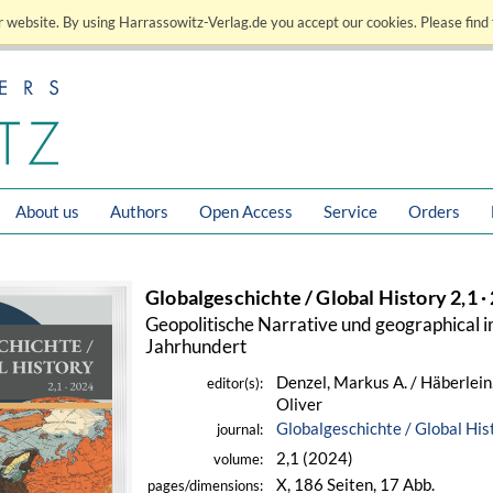
 website. By using Harrassowitz-Verlag.de you accept our cookies. Please find 
About us
Authors
Open Access
Service
Orders
Globalgeschichte / Global History 2,1 ·
Geopolitische Narrative und geographical i
Jahrhundert
Denzel, Markus A. / Häberlein,
editor(s):
Oliver
Globalgeschichte / Global His
journal:
2,1 (2024)
volume:
X, 186 Seiten, 17 Abb.
pages/dimensions: