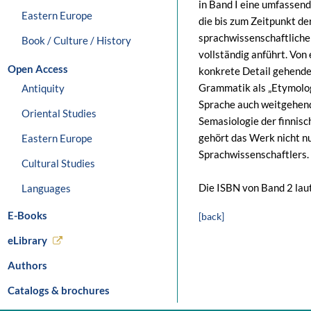
in Band I eine umfassend
Eastern Europe
die bis zum Zeitpunkt d
sprachwissenschaftliche 
Book / Culture / History
vollständig anführt. Von
Open Access
konkrete Detail gehende A
Grammatik als „Etymologi
Antiquity
Sprache auch weitgehend 
Oriental Studies
Semasiologie der finnisc
gehört das Werk nicht nu
Eastern Europe
Sprachwissenschaftlers.
Cultural Studies
Die ISBN von Band 2 la
Languages
E-Books
[back]
eLibrary
Authors
Catalogs & brochures