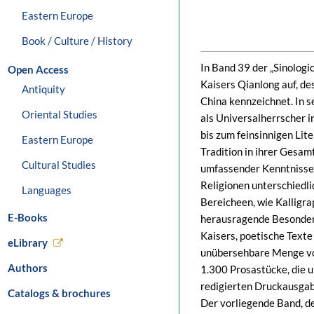
Eastern Europe
Book / Culture / History
In Band 39 der „Sinologi
Open Access
Kaisers Qianlong auf, d
Antiquity
China kennzeichnet. In s
Oriental Studies
als Universalherrscher i
bis zum feinsinnigen Lite
Eastern Europe
Tradition in ihrer Gesam
Cultural Studies
umfassender Kenntnisse 
Religionen unterschiedli
Languages
Bereicheen, wie Kalligra
E-Books
herausragende Besonderh
Kaisers, poetische Texte 
eLibrary
unübersehbare Menge von
Authors
1.300 Prosastücke, die 
redigierten Druckausgab
Catalogs & brochures
Der vorliegende Band, de