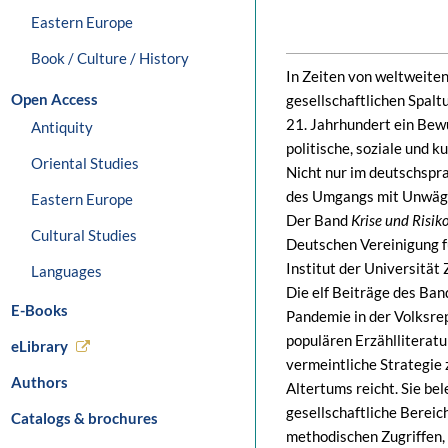
Eastern Europe
Book / Culture / History
In Zeiten von weltweit
Open Access
gesellschaftlichen Spaltu
21. Jahrhundert ein Bewu
Antiquity
politische, soziale und 
Oriental Studies
Nicht nur im deutschspr
des Umgangs mit Unwägba
Eastern Europe
Der Band
Krise und Risik
Cultural Studies
Deutschen Vereinigung f
Institut der Universität
Languages
Die elf Beiträge des Ba
E-Books
Pandemie in der Volksre
populären Erzählliteratu
eLibrary
vermeintliche Strategie 
Authors
Altertums reicht. Sie be
gesellschaftliche Bereic
Catalogs & brochures
methodischen Zugriffen, 