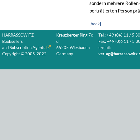
sondern mehrere Rollen d
porträtierten Person pr
[back]
HARRASSOWITZ
Kreuzberger Ring 7c-
Tel.: +49 (0)6 11 / 5 3
Booksellers
d
Fax: +49 (0)6 11 / 5 30
and Subscription Agents
65205 Wiesbaden
e-mail:
Copyright © 2005-2022
Germany
verlag@harrassowitz.