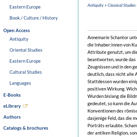
»
Antiquity
Classical Studies
Eastern Europe
Book / Culture / History
Open Access
Annemarie Schantor unter
Antiquity
die Inhaber:innen von K
Oriental Studies
Attribute genutzt, um di
beantworten, wurde das 
Eastern Europe
Zeugnissen und in den g
Cultural Studies
deutlich, dass nicht alle
Stattdessen wurden eini
Languages
positiven Wirkung. Wich
E-Books
Wurden bislang die Bildn
gedeutet, so kann die Au
eLibrary
Konventionen des römisc
Authors
dasjenige Feld, das die
Porträts erlaubte. Schant
Catalogs & brochures
der antiken Religion, son