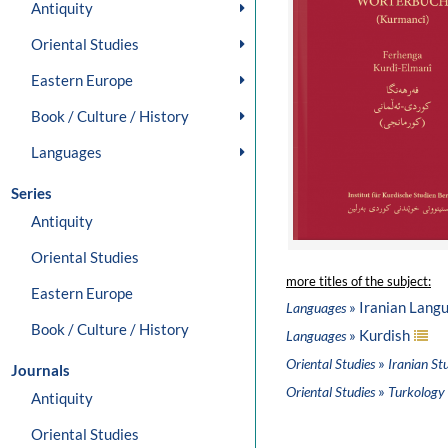
Antiquity
Oriental Studies
Eastern Europe
Book / Culture / History
Languages
Series
Antiquity
Oriental Studies
more titles of the subject:
Eastern Europe
» Iranian Lang
Languages
Book / Culture / History
» Kurdish
Languages
»
Oriental Studies
Iranian St
Journals
»
Oriental Studies
Turkology
Antiquity
Oriental Studies