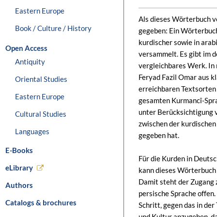
Eastern Europe
Als dieses Wörterbuch ve
Book / Culture / History
gegeben: Ein Wörterbuch
kurdischer sowie in ara
Open Access
versammelt. Es gibt im 
Antiquity
vergleichbares Werk. In
Feryad Fazil Omar aus kl
Oriental Studies
erreichbaren Textsorten
Eastern Europe
gesamten Kurmancî-Spra
unter Berücksichtigung 
Cultural Studies
zwischen der kurdischen 
Languages
gegeben hat.
E-Books
Für die Kurden in Deutsc
eLibrary
kann dieses Wörterbuch e
Damit steht der Zugang 
Authors
persische Sprache offen.
Catalogs & brochures
Schritt, gegen das in de
und Kultur anzugehen, da