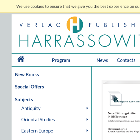
We use cookies to ensure that we give you the best experience on our
Program
News
Contacts
New Books
Special Offers
Subjects
Antiquity
Oriental Studies
Eastern Europe