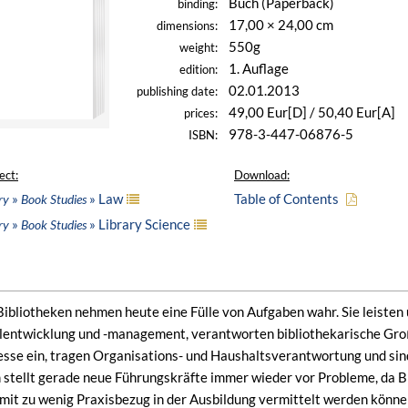
Buch (Paperback)
binding:
17,00 × 24,00 cm
dimensions:
550g
weight:
1. Auflage
edition:
02.01.2013
publishing date:
49,00 Eur[D] / 50,40 Eur[A]
prices:
978-3-447-06876-5
ISBN:
ect:
Download:
»
» Law
Table of Contents
ry
Book Studies
»
» Library Science
ry
Book Studies
Bibliotheken nehmen heute eine Fülle von Aufgaben wahr. Sie leiste
lentwicklung und -management, verantworten bibliothekarische Groß
se ein, tragen Organisations- und Haushaltsverantwortung und sind 
stellt gerade neue Führungskräfte immer wieder vor Probleme, da 
mit zu wenig Praxisbezug in der Ausbildung vermittelt werden könne