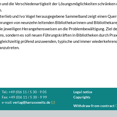
 und die Verschiedenartigkeit der Lösungsmöglichkeiten schränken
n.
tterlieb und Ivo Vogel herausgegebene Sammelband zeigt einen Que
hrungen von neunzehn leitenden Bibliothekarinnen und Bibliothekar
 die jeweiligen Herangehensweisen an die Problembewältigung. Ziel de
 sondern es soll neuen Führungskräften in Bibliotheken durch Praxi
gleichzeitig prüfend anzuwenden, typische und immer wiederkehrend
anzutreten.
Tel.: +49 (0)6 11 / 5 30 - 9 05
Legal notice
Fax: +49 (0)6 11 / 5 30 - 9 99
Copyrights
e-mail:
verlag@harrassowitz.de
Withdraw from contract