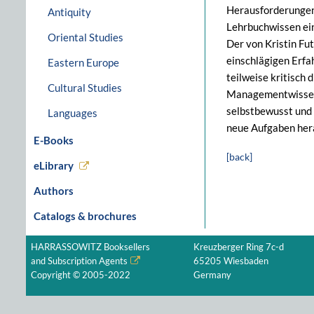
Herausforderungen
Antiquity
Lehrbuchwissen ei
Oriental Studies
Der von Kristin Fu
einschlägigen Erfa
Eastern Europe
teilweise kritisch
Cultural Studies
Managementwissens,
selbstbewusst und 
Languages
neue Aufgaben her
E-Books
[back]
eLibrary
Authors
Catalogs & brochures
HARRASSOWITZ Booksellers
Kreuzberger Ring 7c-d
and Subscription Agents
65205 Wiesbaden
Copyright © 2005-2022
Germany