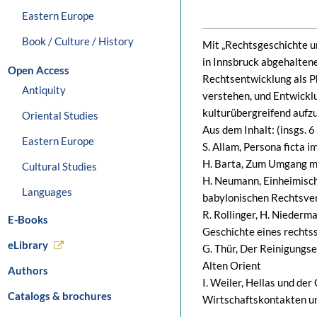
Eastern Europe
Book / Culture / History
Mit „Rechtsgeschichte un
in Innsbruck abgehaltenen
Open Access
Rechtsentwicklung als P
Antiquity
verstehen, und Entwickl
kulturübergreifend aufzu
Oriental Studies
Aus dem Inhalt: (insgs. 6
Eastern Europe
S. Allam, Persona ficta 
H. Barta, Zum Umgang mi
Cultural Studies
H. Neumann, Einheimische
Languages
babylonischen Rechtsverh
R. Rollinger, H. Niederm
E-Books
Geschichte eines rechts
eLibrary
G. Thür, Der Reinigungse
Alten Orient
Authors
I. Weiler, Hellas und der
Catalogs & brochures
Wirtschaftskontakten un