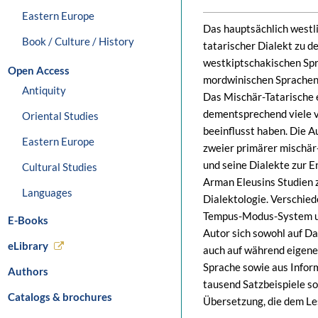
Eastern Europe
Das hauptsächlich westl
Book / Culture / History
tatarischer Dialekt zu d
westkiptschakischen Spra
Open Access
mordwinischen Sprachen
Antiquity
Das Mischär-Tatarische e
dementsprechend viele v
Oriental Studies
beeinflusst haben. Die A
Eastern Europe
zweier primärer mischär
und seine Dialekte zur 
Cultural Studies
Arman Eleusins Studien z
Languages
Dialektologie. Verschied
Tempus-Modus-System und
E-Books
Autor sich sowohl auf Da
eLibrary
auch auf während eigen
Sprache sowie aus Info
Authors
tausend Satzbeispiele so
Catalogs & brochures
Übersetzung, die dem Les