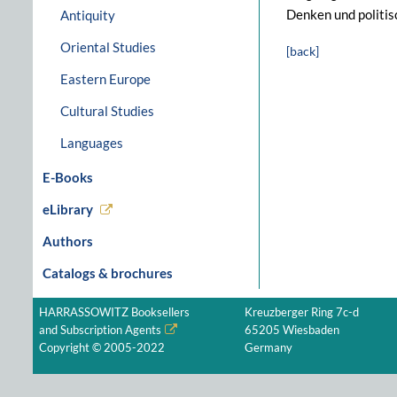
Denken und politis
Antiquity
Oriental Studies
[back]
Eastern Europe
Cultural Studies
Languages
E-Books
eLibrary
Authors
Catalogs & brochures
HARRASSOWITZ Booksellers
Kreuzberger Ring 7c-d
and Subscription Agents
65205 Wiesbaden
Copyright © 2005-2022
Germany