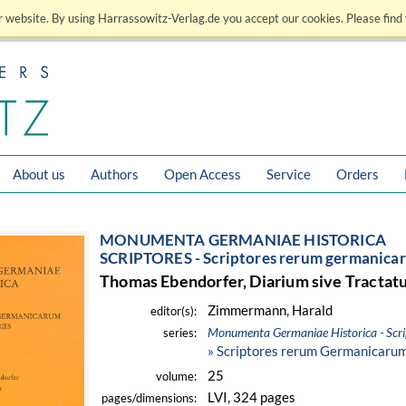
 website. By using Harrassowitz-Verlag.de you accept our cookies. Please find 
About us
Authors
Open Access
Service
Orders
MONUMENTA GERMANIAE HISTORICA
SCRIPTORES - Scriptores rerum germanicar
Thomas Ebendorfer, Diarium sive Tractat
Zimmermann, Harald
editor(s):
Monumenta Germaniae Historica - Scri
series:
» Scriptores rerum Germanicarum
25
volume:
LVI, 324 pages
pages/dimensions: