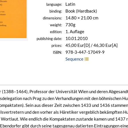
Latin
language:
Book (Hardback)
binding:
14.80 × 21.00 cm
dimensions:
730g
weight:
1. Auflage
edition:
10.01.2010
publishing date:
45,00 Eur[D] / 46,30 Eur[A]
prices:
978-3-447-17049-9
ISBN:
Sequence
 (1388–1464), Professor der Universität Wien und deren Abgesandt
lsdelegation nach Prag zu den Verhandlungen mit den böhmischen Hu
ompaktaten). Sein aus dieser Zeit zwischen 1433 und 1436 stammend
lsvertretern und den vorher als Häretiker vergeblich bekämpften H
Wortlaut. Wie endlich die Kompaktaten zustande kamen und 1437 ratif
Ebendorfer gibt durch seine tagesgenau datierten Eintragungen einen