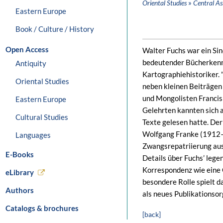
»
Oriental Studies
Central As
Eastern Europe
Book / Culture / History
Open Access
Walter Fuchs war ein Sino
bedeutender Bücherkenne
Antiquity
Kartographiehistoriker. 
Oriental Studies
neben kleinen Beiträgen
und Mongolisten Francis
Eastern Europe
Gelehrten kannten sich 
Cultural Studies
Texte gelesen hatte. De
Wolfgang Franke (1912–2
Languages
Zwangsrepatriierung aus
E-Books
Details über Fuchs’ legen
Korrespondenz wie eine 
eLibrary
besondere Rolle spielt d
Authors
als neues Publikationsor
Catalogs & brochures
[back]