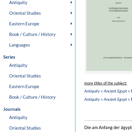
Antiquity
Oriental Studies
Eastern Europe
Book / Culture / History
Languages
Series
Antiquity
Oriental Studies
more titles of the subject:
Eastern Europe
»
» 
Antiquity
Ancient Egypt
Book / Culture / History
»
» 
Antiquity
Ancient Egypt
Journals
Antiquity
Die am Anfang der ägypti
Oriental Studies