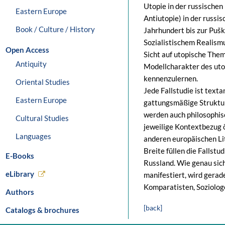
Utopie in der russischen
Eastern Europe
Antiutopie) in der russi
Book / Culture / History
Jahrhundert bis zur Puš
Sozialistischem Realism
Open Access
Sicht auf utopische Them
Antiquity
Modellcharakter des uto
kennenzulernen.
Oriental Studies
Jede Fallstudie ist text
Eastern Europe
gattungsmäßige Strukture
werden auch philosophisc
Cultural Studies
jeweilige Kontextbezug 
Languages
anderen europäischen Lit
Breite füllen die Fallst
E-Books
Russland. Wie genau sic
eLibrary
manifestiert, wird gerade
Komparatisten, Soziolog
Authors
[back]
Catalogs & brochures