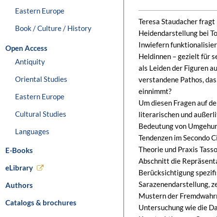
Eastern Europe
Teresa Staudacher fragt 
Book / Culture / History
Heidendarstellung bei To
Inwiefern funktionalisie
Open Access
Heldinnen – gezielt für 
Antiquity
als Leiden der Figuren a
Oriental Studies
verstandene Pathos, das
einnimmt?
Eastern Europe
Um diesen Fragen auf den
Cultural Studies
literarischen und außerl
Bedeutung von Umgehungs
Languages
Tendenzen im Secondo Ci
Theorie und Praxis Tasso
E-Books
Abschnitt die Repräsent
eLibrary
Berücksichtigung spezif
Sarazenendarstellung, ze
Authors
Mustern der Fremdwahrn
Catalogs & brochures
Untersuchung wie die Dar