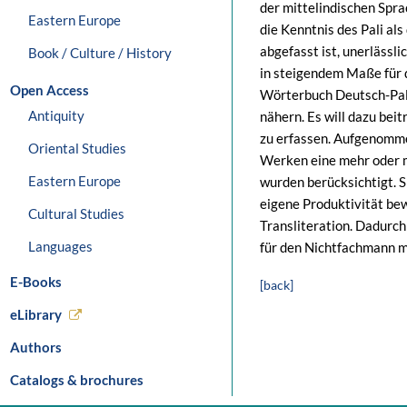
der mittelindischen Spra
Eastern Europe
die Kenntnis des Pali al
abgefasst ist, unerlässl
Book / Culture / History
in steigendem Maße für d
Open Access
Wörterbuch Deutsch-Pali
Antiquity
nähern. Es will dazu bei
zu erfassen. Aufgenomme
Oriental Studies
Werken eine mehr oder m
Eastern Europe
wurden berücksichtigt. Si
eigene Produktivität bew
Cultural Studies
Transliteration. Dadurch
Languages
für den Nichtfachmann m
E-Books
[back]
eLibrary
Authors
Catalogs & brochures