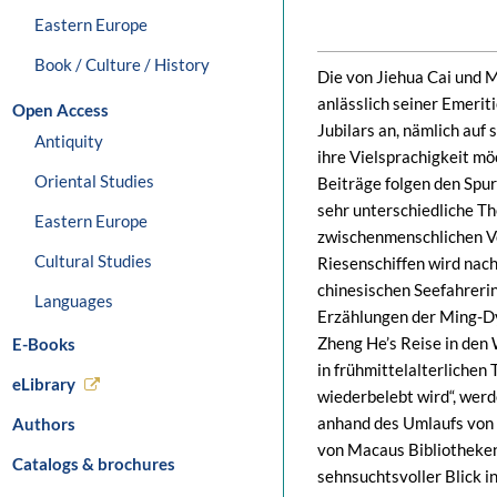
Eastern Europe
Book / Culture / History
Die von Jiehua Cai und 
anlässlich seiner Emerit
Open Access
Jubilars an, nämlich auf
Antiquity
ihre Vielsprachigkeit mö
Oriental Studies
Beiträge folgen den Spu
sehr unterschiedliche T
Eastern Europe
zwischenmenschlichen Ve
Cultural Studies
Riesenschiffen wird nac
chinesischen Seefahreri
Languages
Erzählungen der Ming-Dy
Zheng He’s Reise in den
E-Books
in frühmittelalterlichen
eLibrary
wiederbelebt wird“, werd
anhand des Umlaufs von
Authors
von Macaus Bibliotheken 
Catalogs & brochures
sehnsuchtsvoller Blick i